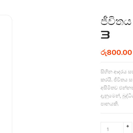
ජීවිත
3
රු
800.00
සිහින ආදරය ස
කරයි. ජීවිතය 
අසීමිතව එන්න
දැනුමෙන්, බුද්
පානයකි.