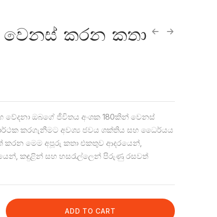
ය වෙනස් කරන කතා
හ වේදනා ඔබගේ ජීවිතය අංශක 180කින් වෙනස්
සාර්ථක කරගැනීමට අවශ්‍ය ජවය ශක්තිය සහ ධෛර්යය
ත් කරන මෙම අපූරු කතා එකතුව ආදරයෙන්,
ධියෙන්, කඳුළින් සහ හසරැල්ලෙන් පිරුණු රසවත්
ADD TO CART