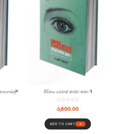
 කොහොමද?
ජීවිතය වෙනස් කරන කතා 1
රු
800.00
ADD TO CART