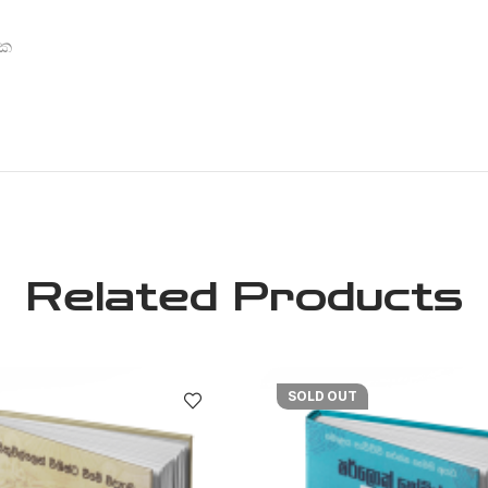
රක
Related Products
SOLD OUT