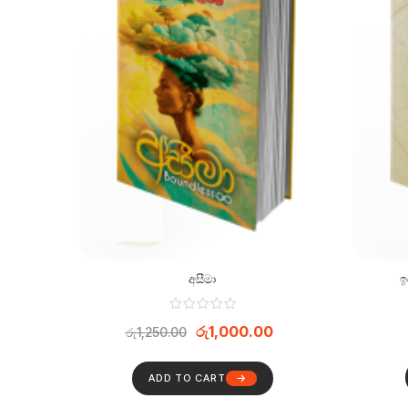
අසීමා
ඉ
රු
1,000.00
රු
1,250.00
ADD TO CART