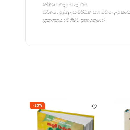
කර්තෘ : කැලූම් වැලිගම
වර්ගය : පුද්ගල සංවර්ධන සහ ස්වයං උපකා
ප්‍රකාශනය : විශිෂ්ට ප්‍රකාශකයෝ
-20%