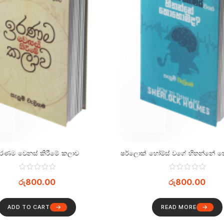
රණම වෙනස් කිරීමේ කලාව
ෂර්ලොක් හෝම්ස් වගේ හිතන්නේ
රු
800.00
රු
800.00
ADD TO CART
READ MORE