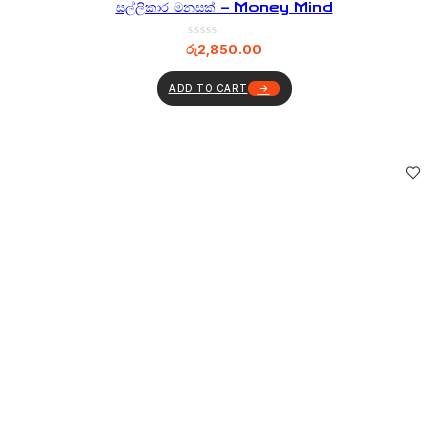
සල්ලිකාර මනසක් – Money Mind
රු
2,850.00
ADD TO CART