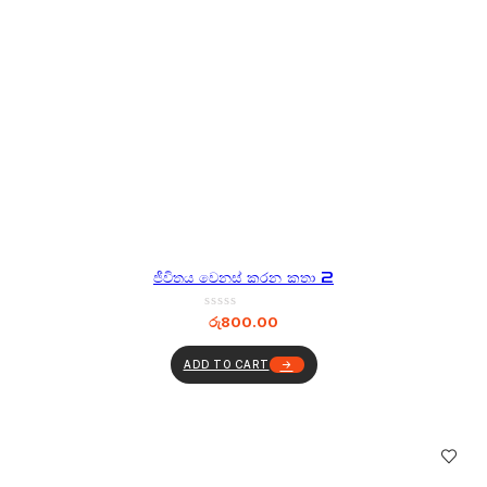
ජීවිතය වෙනස් කරන කතා 2
රු
800.00
ADD TO CART