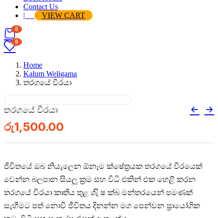
Contact Us
|
VIEW CART
0
0
Home
Kalum Weligama
තරගයේ වීරයා
තරගයේ වීරයා
රු
1,500.00
ජීවිතයේ ඔබ නියැලෙන ඕනෑම ක්ෂේත්‍රයක තරගයේ වීරයෙක්
වෙන්න බලපාන සියලූ ක්‍රම සහ විධි එකින් එක හෙළි කරන
තරගයේ වීරයා කෘතිය තුළ ශැි ෂ ක‍්බ මන්තරයෙන් පමණක්
සැහීමට පත් නොවී ජීවිතය දිනන්න මග පෙන්වන ප්‍රායෝගික