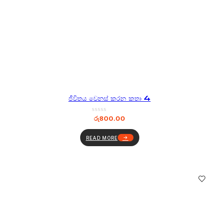
ජීවිතය වෙනස් කරන කතා 4
රු
800.00
READ MORE