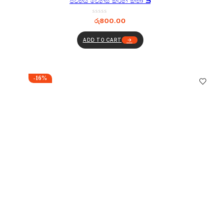
ජීවිතය වෙනස් කරන කතා 3
රු
800.00
ADD TO CART
-16%