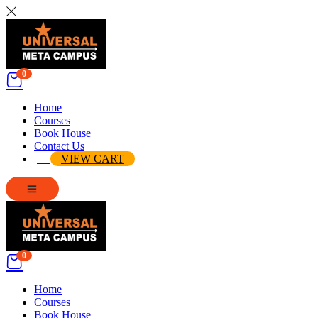
0
Home
Courses
Book House
Contact Us
|
VIEW CART
0
Home
Courses
Book House