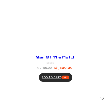
Man Of The Match
රු
1,800.00
රු
2,150.00
ADD TO CART