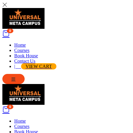
0
Home
Courses
Book House
Contact Us
|
VIEW CART
0
Home
Courses
Book House