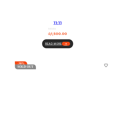
11:11
රු
1,500.00
READ MORE
-20%
SOLD OUT