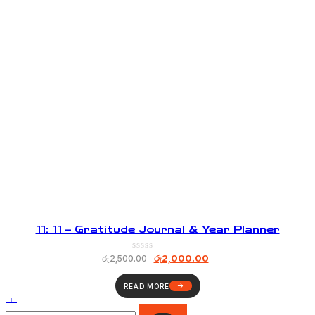
11: 11 – Gratitude Journal & Year Planner
රු
2,000.00
රු
2,500.00
READ MORE