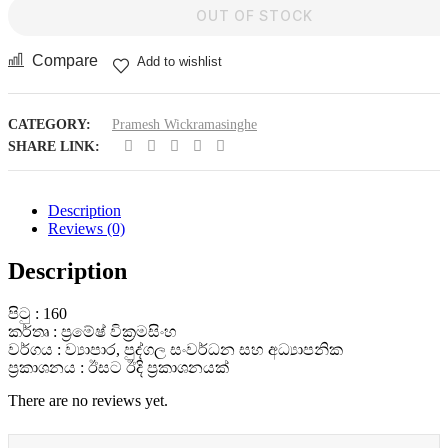
OUT OF STOCK
Compare
Add to wishlist
CATEGORY:
Pramesh Wickramasinghe
SHARE LINK:
Description
Reviews (0)
Description
පිටු : 160
කර්තෘ : ප්‍රමේෂ් වික්‍රමසිංහ
වර්ගය : ව්‍යාපාර, පුද්ගල සංවර්ධන සහ අධ්‍යාපනික
ප්‍රකාශනය : ඊසට ඊදි ප්‍රකාශනයක්
There are no reviews yet.