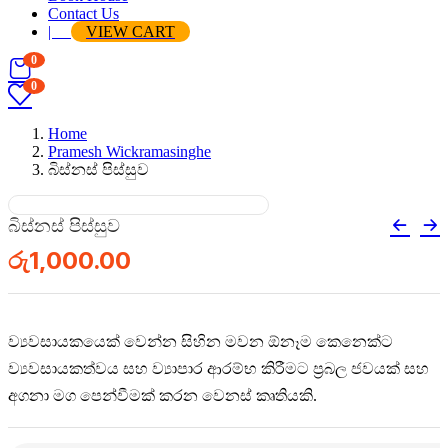
Contact Us
|
VIEW CART
0
0
Home
Pramesh Wickramasinghe
බිස්නස් පිස්සුව
බිස්නස් පිස්සුව
රු
1,000.00
ව්‍යවසායකයෙක් වෙන්න සිහින මවන ඕනෑම කෙනෙක්ට
ව්‍යවසායකත්වය සහ ව්‍යාපාර ආරම්භ කිරීමට ප්‍රබල ජවයක් සහ
අගනා මග පෙන්වීමක් කරන වෙනස් කෘතියකි.