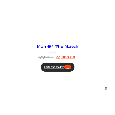
Man Of The Match
රු
1,800.00
රු
2,150.00
ADD TO CART