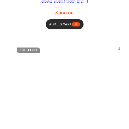
ජීවිතය වෙනස් කරන කතා 1
රු
800.00
ADD TO CART
SOLD OUT