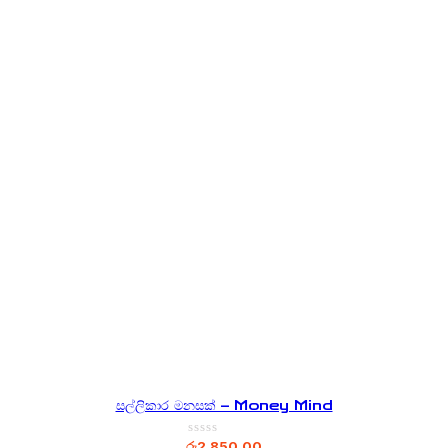
සල්ලිකාර මනසක් – Money Mind
රු
2,850.00