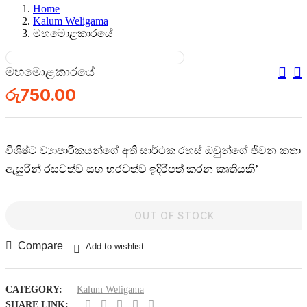
Home
Kalum Weligama
මහමොළකාරයේ
මහමොළකාරයේ
රු
750.00
විශිෂ්ට ව්‍යාපාරිකයන්ගේ අති සාර්ථක රහස් ඔවුන්ගේ ජීවන කතා
ඇසුරින් රසවත්ව සහ හරවත්ව ඉදිරිපත් කරන කෘතියකි’
OUT OF STOCK
Compare
Add to wishlist
CATEGORY:
Kalum Weligama
SHARE LINK: