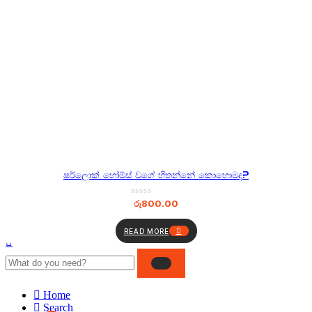
ෂර්ලොක් හෝම්ස් වගේ හිතන්නේ කොහොමද?
රු
800.00
READ MORE
Home
Search