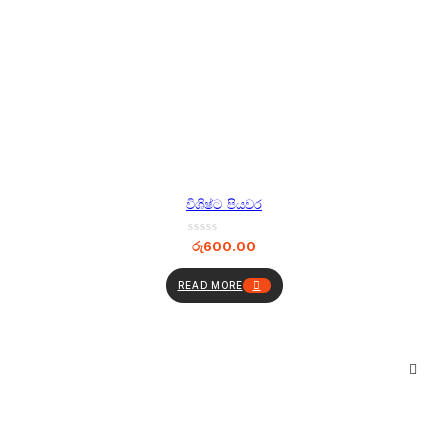
විශිෂ්ට පියවර
රු
600.00
READ MORE