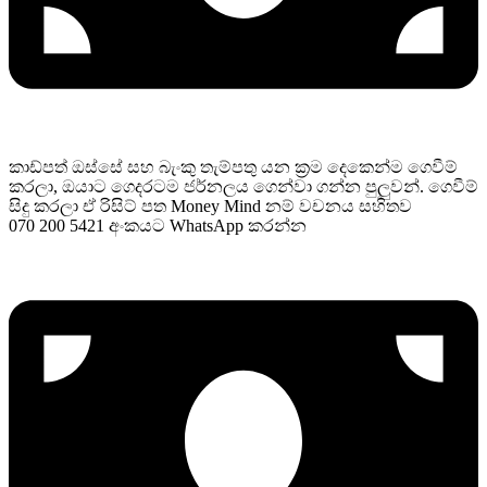
කාඩ්පත් ඔස්සේ සහ බැංකු තැම්පතු යන ක්‍රම දෙකෙන්ම ගෙවීම්
කරලා, ඔයාට ගෙදරටම ජර්නලය ගෙන්වා ගන්න පුලුවන්. ගෙවීම්
සිදු කරලා ඒ රිසිට් පත Money Mind නම් වචනය සහිතව
070 200 5421 අංකයට WhatsApp කරන්න