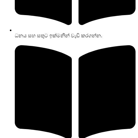
ධනය සහ සතුට ඉක්මනින් වැඩි කරගන්න.