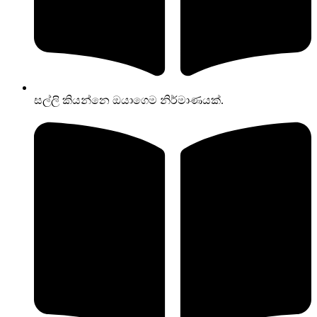
සල්ලි කියන්නෙ ඔයාගෙම නිර්මාණයක්.