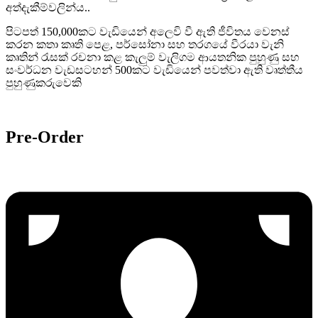
අත්දැකීම්වලින්ය..
පිටපත් 150,000කට වැඩියෙන් අලෙවි වී ඇති ජීවිතය වෙනස්
කරන කතා කෘති පෙළ, පර්සෝනා සහ තරගයේ වීරයා වැනි
කෘතින් රැසක් රචනා කළ කැලුම් වැලිගම ආයතනික පුහුණු සහ
සංවර්ධන වැඩසටහන් 500කට වැඩියෙන් පවත්වා ඇති වෘත්තීය
පුහුණුකරුවෙකි
Pre-Order