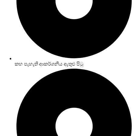
කහ පැහැති ආකර්ශනීය ඇතුළු පිටු