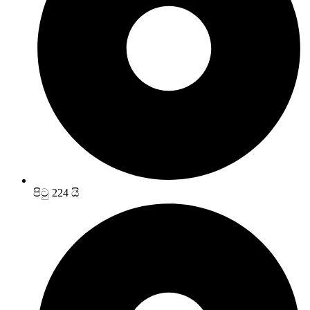
පිටු 224 යි