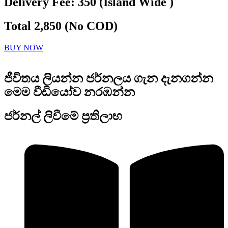
Delivery Fee: 350 (Island Wide )
Total 2,850 (No COD)
BUY NOW
ජීවිතය ලියන්න ජර්නලය ගැන දැනගන්න
මෙම වීඩියෝව නරඹන්න
ජර්නල් ලිවීමේ ප්‍රතිලාභ