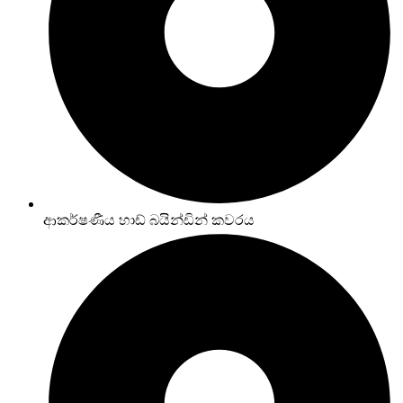
ආකර්ෂණීය හාඩ් බයින්ඩින් කවරය