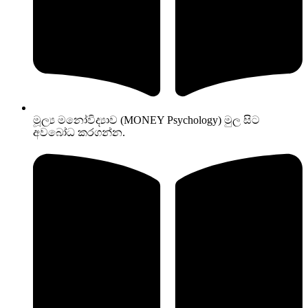
මූල්‍ය මනෝවිද්‍යාව (MONEY Psychology) මුල සිට
අවබෝධ කරගන්න.