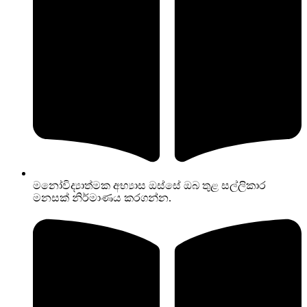
මනෝවිද්‍යාත්මක අභ්‍යාස ඔස්සේ ඔබ තුළ සල්ලිකාර
මනසක් නිර්මාණය කරගන්න.