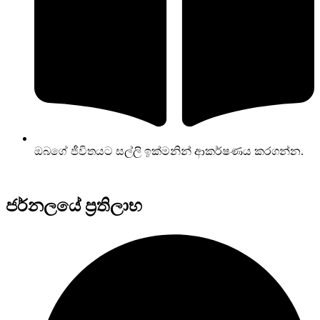
ඔබගේ ජීවිතයට සල්ලි ඉක්මනින් ආකර්ෂණය කරගන්න.
ජර්නලයේ ප්‍රතිලාභ