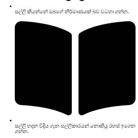
සල්ලි කියන්නේ ඔබගේ නිර්මාණයක් බව වටහා ගන්න.
සල්ලි හදන විදිය ගැන සල්ලිකාරයන් නොකියූ රහස් ඉගෙන
ගන්න.