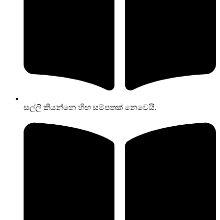
සල්ලි කියන්නෙ හිඟ සම්පතක් නෙවෙයි.