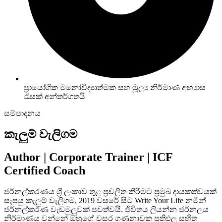
ප්‍රායෝගික මනෝවිද්‍යාත්මක සහ මූල්‍ය නිර්මාණ අභ්‍යාස
රැසක් අන්තර්ගතයි
සම්පාදනය
කැලුම් වැලිගම
Author | Corporate Trainer | ICF
Certified Coach
ජර්නල්කරණය ශ්‍රී ලංකාව තුළ ප්‍රචලිත කිරීමට ප්‍රමුඛ දායකත්වයක්
සැපයු කැලුම් වැලිගම, 2019 වසරේ සිට Write Your Life නමින්
ජර්නල්කරණ වැඩමුලුවක් පවත්වයි. ජිවිතය ලියන්න ජර්නලය
නිර්මාණය වන්නේ ඔහුගේ වසර ගණනාවක ප්‍රතිඵල සහිත