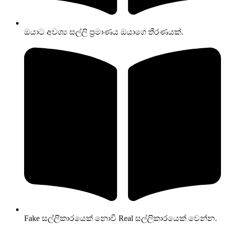
ඔයාට අවශ්‍ය සල්ලි ප්‍රමාණය ඔයාගෙ තීරණයක්.
Fake සල්ලිකාරයෙක් නොවී Real සල්ලිකාරයෙක් වෙන්න.