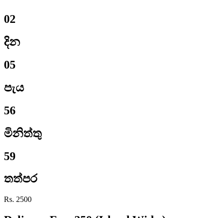
02
දින
05
පැය
56
මිනිත්තු
58
තත්පර
Rs. 2500