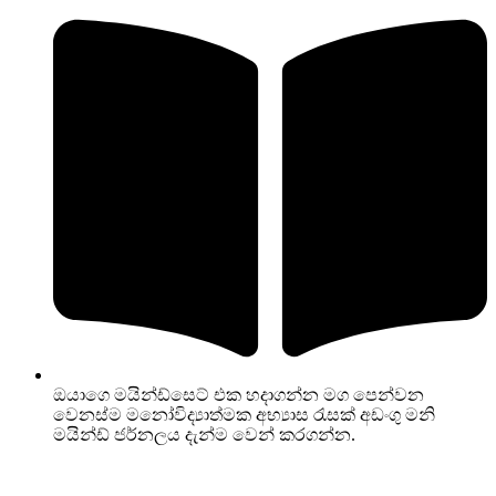
ඔයාගෙ මයින්ඩ්සෙට් එක හදාගන්න මග පෙන්වන
වෙනස්ම මනෝවිද්‍යාත්මක අභ්‍යාස රැසක් අඩංගු මනි
මයින්ඩ් ජර්නලය දැන්ම වෙන් කරගන්න.