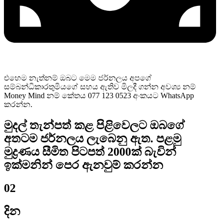
එහෙම නැත්නම් ඔබට මෙම ජර්නලය අපගේ
සම්බන්ධිකාරතුමියගේ සහය ඇතිව මිලදී ගන්න අවශ්‍ය නම්
Money Mind නම් කේතය 077 123 0523 අංකයට WhatsApp
කරන්න.
මුදල් තැන්පත් කළ පිළිවෙලට ඔබගේ
අතටම ජර්නලය ලැබෙනු ඇත. පළමු
මුද්‍රණය සීමිත පිටපත් 2000ක් බැවින්
ඉක්මනින් පෙර ඇනවුම් කරන්න
02
දින