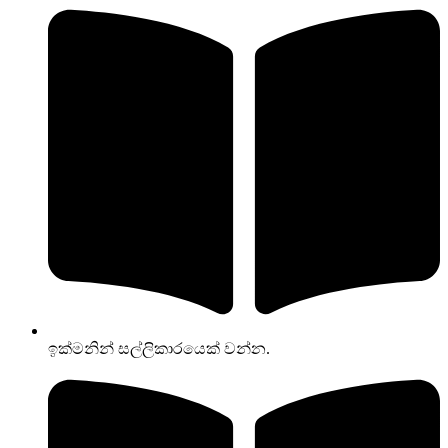
ඉක්මනින් සල්ලිකාරයෙක් වන්න.