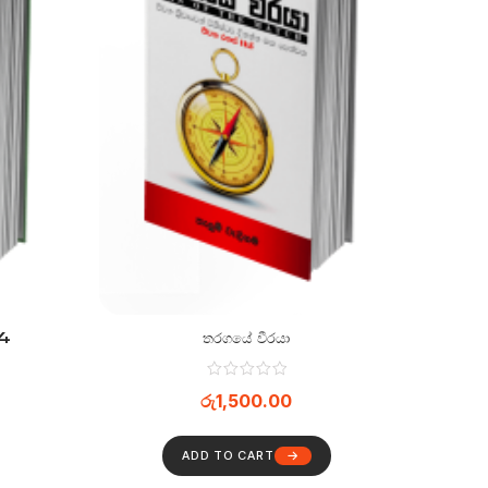
 4
තරගයේ වීරයා
රු
1,500.00
ADD TO CART