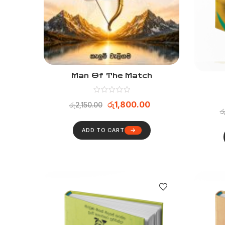
Man Of The Match
රු
1,800.00
රු
2,150.00
ර
ADD TO CART