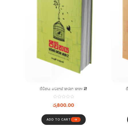
ජීවිතය වෙනස් කරන කතා 2
ජ
රු
800.00
ADD TO CART