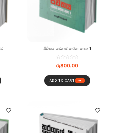
ාව
ජීවිතය වෙනස් කරන කතා 1
රු
800.00
ADD TO CART