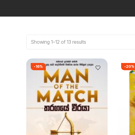
Showing 1–12 of 13 results
-16%
-20%