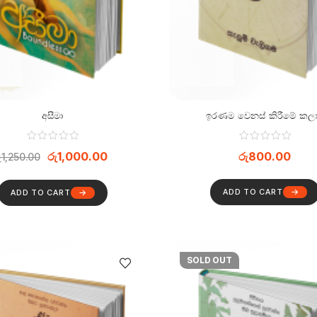
අසීමා
ඉරණම වෙනස් කිරීමේ කල
රු
1,000.00
රු
800.00
ු
1,250.00
ADD TO CART
ADD TO CART
SOLD OUT