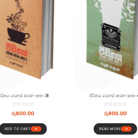
ීවිතය වෙනස් කරන කතා 3
ජීවිතය වෙනස් කරන කතා
රු
800.00
රු
800.00
ADD TO CART
READ MORE