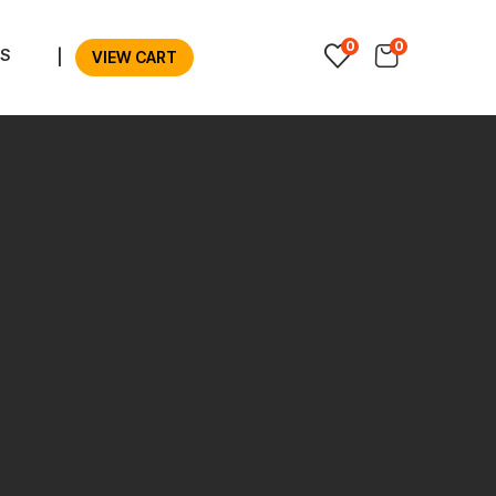
0
0
S
|
VIEW CART