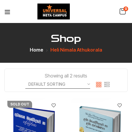
0
Shop
Home
Heli Nimala Athukorala
Showing all 2 results
SOLD OUT