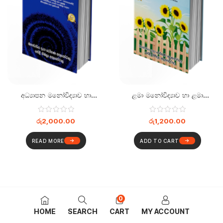
අධ්‍යාපන මනෝවිද්‍යාව හා
ළමා මනෝවිද්‍යාව හා ළමා
ගුරුවරයා
ආරක්ෂණය
රු
2,000.00
රු
1,200.00
READ MORE
ADD TO CART
0
HOME
SEARCH
CART
MY ACCOUNT