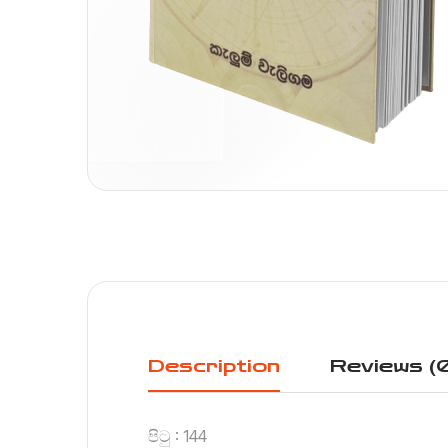
Description
Reviews (
පිටු : 144