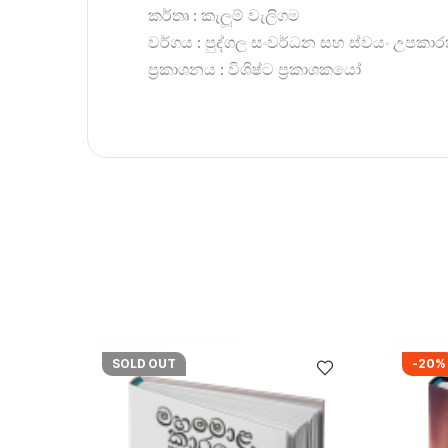
කර්තෘ : කැලූම් වැලිගම
වර්ගය : පුද්ගල සංවර්ධන සහ ස්වයං උපකා
ප්‍රකාශනය : විශිෂ්ට ප්‍රකාශකයෝ
SOLD OUT
-20%