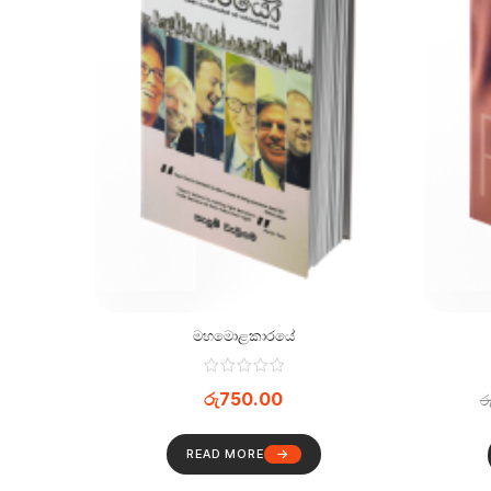
මහමොළකාරයේ
රු
750.00
ර
READ MORE