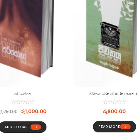
පර්සෝනා
ජීවිතය වෙනස් කරන කතා
රු
1,000.00
රු
800.00
ු
1,250.00
READ MORE
ADD TO CART