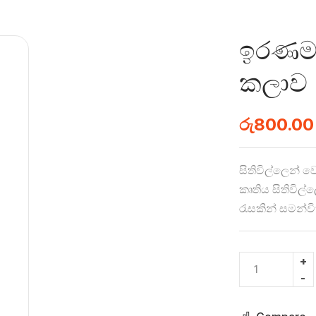
ඉරණම 
කලාව
රු
800.00
සිතිවිල්ලෙන් ව
කෘතිය සිතිවිල්
රැසකින් සමන්වි