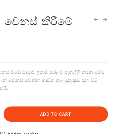
වෙනස් කිරීමේ
ෙනස් වීමේ විද්‍යාව ඉතාම සරලව පැහැදිලි කරන මෙම
ලෙන් වෙනස් වෙන්න භාවිත කළ යුතු ක්‍රම සහ විධි
තයි.
ADD TO CART