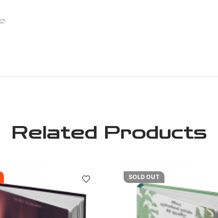
රක
Related Products
SOLD OUT