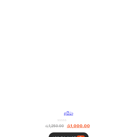
අසීමා
රු
1,000.00
රු
1,250.00