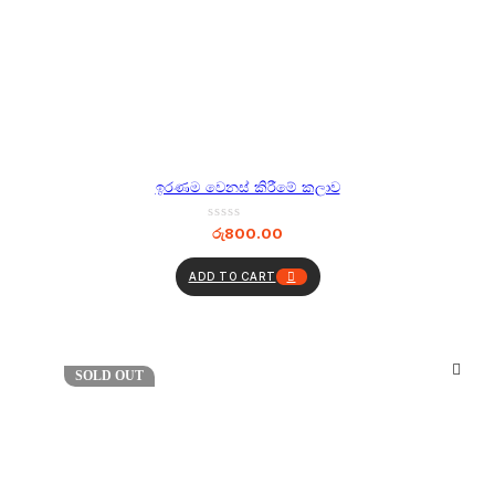
ඉරණම වෙනස් කිරීමේ කලාව
රු
800.00
ADD TO CART
SOLD OUT