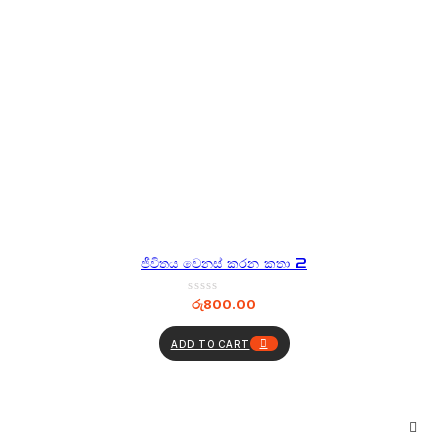
ජීවිතය වෙනස් කරන කතා 2
රු
800.00
ADD TO CART