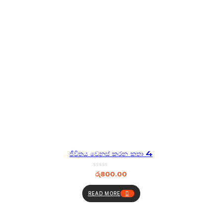
ජීවිතය වෙනස් කරන කතා 4
රු
800.00
READ MORE