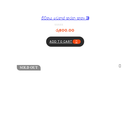
ජීවිතය වෙනස් කරන කතා 3
රු
800.00
ADD TO CART
SOLD OUT