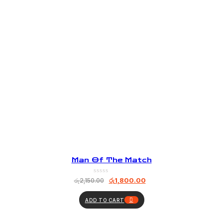
Man Of The Match
රු
1,800.00
රු
2,150.00
ADD TO CART