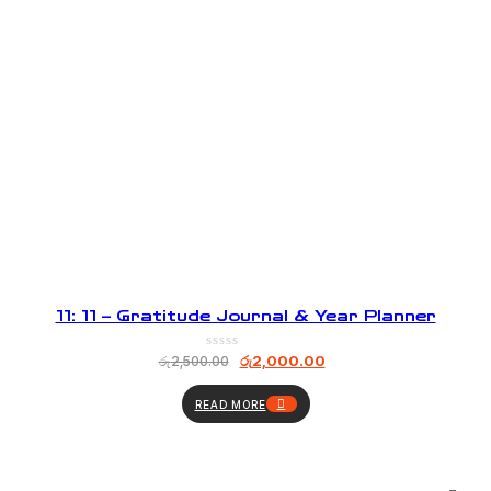
11: 11 – Gratitude Journal & Year Planner
රු
2,000.00
රු
2,500.00
READ MORE