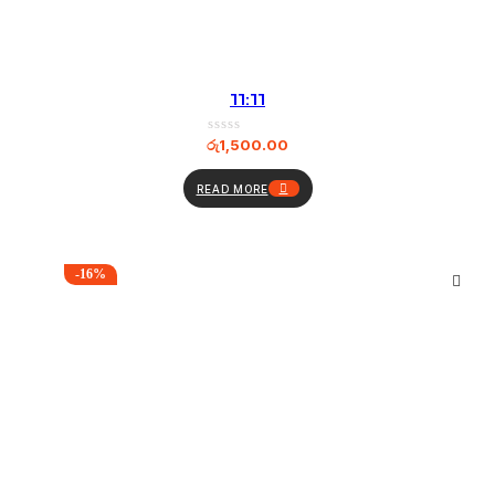
11:11
රු
1,500.00
READ MORE
-16%