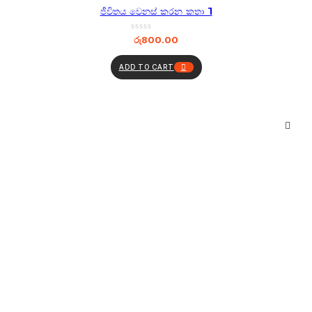
ජීවිතය වෙනස් කරන කතා 1
රු
800.00
ADD TO CART