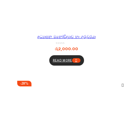
අධ්‍යාපන මනෝවිද්‍යාව හා ගුරුවරයා
රු
2,000.00
READ MORE
-20%