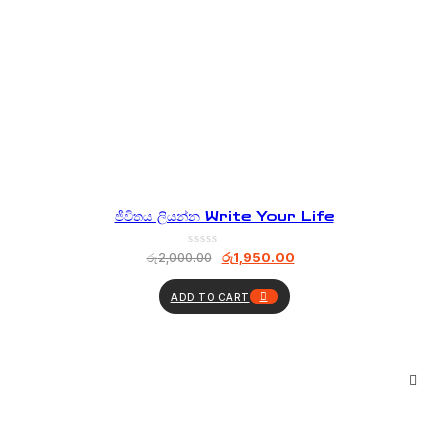
ජීවිතය ලියන්න Write Your Life
රු
1,950.00
රු
2,000.00
ADD TO CART